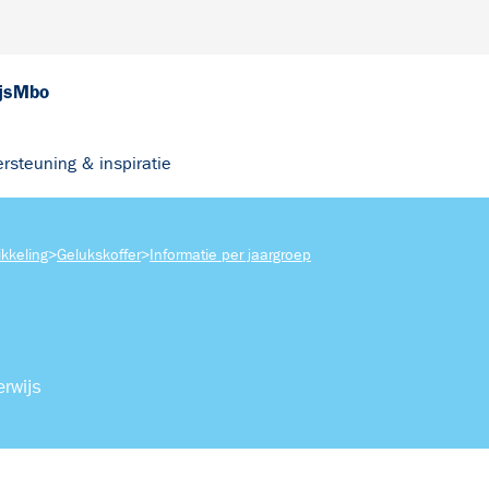
js
Mbo
rsteuning & inspiratie
kkeling
>
Gelukskoffer
>
Informatie per jaargroep
rwijs