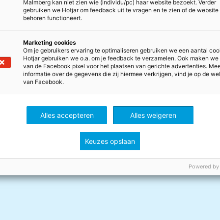
Malmberg kan niet zien wie (individu/pc) haar website bezoekt. Verder
gebruiken we Hotjar om feedback uit te vragen en te zien of de website
behoren functioneert.
sen kennis met Cees
ans Thijs gekozen als zijn
Marketing cookies
Om je gebruikers ervaring te optimaliseren gebruiken we een aantal coo
Hotjar gebruiken we o.a. om je feedback te verzamelen. Ook maken we
van de Facebook pixel voor het plaatsen van gerichte advertenties. Me
informatie over de gegevens die zij hiermee verkrijgen, vind je op de we
fessor tips aan kinderen over
van Facebook.
actieve manier lessen gegeven.
n eigen geluksopdrachten en de
Alles accepteren
Alles weigeren
Keuzes opslaan
Powered by