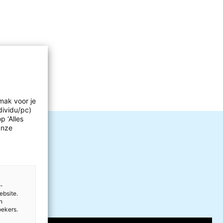
 in kaarten
rmiddel
mak voor je
dividu/pc)
p ‘Alles
Onze
e-
ebsite.
n
oekers.