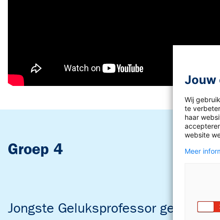
Jouw 
Wij gebrui
te verbete
haar websit
accepteren
website we
Groep 4
Meer inform
Jongste Geluksprofessor geeft spe