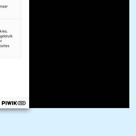
 naar
kies.
 gebruik
er
bsites