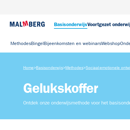
Basisonderwijs
Voortgezet onderwi
Methodes
Bingel
Bijeenkomsten en webinars
Webshop
Onde
Home
>
Basisonderwijs
>
Methodes
>
Sociaal-emotionele ontwi
Gelukskoffer
Ontdek onze onderwijsmethode voor het basisonde