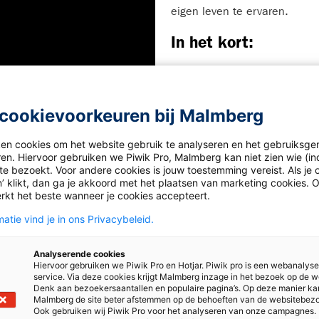
eigen leven te ervaren.
In het kort:
draaiend rad
bestaande items mooi met
herkenbaar voor eigen lee
cookievoorkeuren bij Malmberg
ken cookies om het website gebruik te analyseren en het gebruiksge
ren. Hiervoor gebruiken we Piwik Pro, Malmberg kan niet zien wie (in
e bezoekt. Voor andere cookies is jouw toestemming vereist. Als je o
’ klikt, dan ga je akkoord met het plaatsen van marketing cookies. 
rkt het beste wanneer je cookies accepteert.
atie vind je in ons Privacybeleid.
Analyserende cookies
Hiervoor gebruiken we Piwik Pro en Hotjar. Piwik pro is een webanalys
service. Via deze cookies krijgt Malmberg inzage in het bezoek op de w
Denk aan bezoekersaantallen en populaire pagina’s. Op deze manier ka
lenderwijs lessen
Malmberg de site beter afstemmen op de behoeften van de websitebez
Ook gebruiken wij Piwik Pro voor het analyseren van onze campagnes.