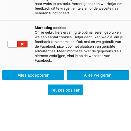
over een andere kijk op
haar website bezoekt. Verder gebruiken we Hotjar om
feedback uit te vragen en te zien of de website naar
gezondheid. Wat vindt de
behoren functioneert.
zorgvrager eigenlijk zelf
Marketing cookies
Om je gebruikers ervaring te optimaliseren gebruiken
belangrijk en wat wil hij of zij
we een aantal cookies. Hotjar gebruiken we o.a. om je
feedback te verzamelen. Ook maken we gebruik van
de Facebook pixel voor het plaatsen van gerichte
zelf veranderen?Een andere kijk
advertenties. Meer informatie over de gegevens die zij
hiermee verkrijgen, vind je op de websites van
op gezondheid
Facebook.
Alles accepteren
Alles weigeren
Sinds enkele maanden ben ik verantwoordelijk
Keuzes opslaan
voor
Take Care
. Dat is een methode van boeken en
online modules om opgeleid te worden tot
Maatschappelijke Zorgverlener, tot Verzorgende IG of
Mbo-Verpleegkundige óf een combinatie. Het
bijzondere van
Take Care
is dat
Positieve
Gezondheid
één van de uitgangspunten is van de