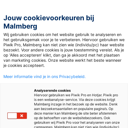
Jouw cookievoorkeuren bij
Malmberg
Hoe communiceer je met de
Wij gebruiken cookies om het website gebruik te analyseren en
het gebruiksgemak voor je te verbeteren. Hiervoor gebruiken we
mens achter de mitella?
Piwik Pro, Malmberg kan niet zien wie (individu/pc) haar website
bezoekt. Voor andere cookies is jouw toestemming vereist. Als je
op ‘Alles accepteren’ klikt, dan ga je akkoord met het plaatsen
van marketing cookies. Onze website werkt het beste wanneer
je cookies accepteert.
Meer informatie vind je in ons Privacybeleid.
Analyserende cookies
Hiervoor gebruiken we Piwik Pro en Hotjar. Piwik pro
is een webanalyse-service. Via deze cookies krijgt
Portfoliomanager Mark
Malmberg inzage in het bezoek op de website. Denk
aan bezoekersaantallen en populaire pagina’s. Op
deze manier kan Malmberg de site beter afstemmen
Zweegers vertelt je graag meer
op de behoeften van de websitebezoekers. Ook
gebruiken wij Piwik Pro voor het analyseren van onze
campagnes. Malmberg kan niet zien wie (individu/pc)