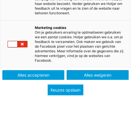
succesvolle methode All Right! Onderbouw.
haar website bezoekt. Verder gebruiken we Hotjar om
feedback uit te vragen en te zien of de website naar
behoren functioneert.
Heb jij passie voor het onderwijs, kennis van het vak
Engels en mooie ideeën over hoe je leerlingen kunt
Marketing cookies
motiveren om te leren?
Om je gebruikers ervaring te optimaliseren gebruiken
we een aantal cookies. Hotjar gebruiken we o.a. om je
feedback te verzamelen. Ook maken we gebruik van
Kom ons auteursteam versterken, in één van de
de Facebook pixel voor het plaatsen van gerichte
volgende rollen:
advertenties. Meer informatie over de gegevens die zij
hiermee verkrijgen, vind je op de websites van
Facebook.
Ervaren eindredacteur
Ervaren educatief auteur
Alles accepteren
Alles weigeren
Beginnend educatief auteur
Keuzes opslaan
Ben jij de ervaren eindredacteur die wij zoeken?
Als ervaren eindredacteur begeleid je het auteursteam
havo/vwo.
Je hebt ervaring als eindredacteur van