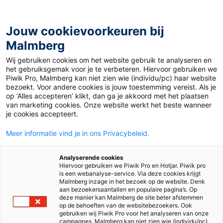
Jouw cookievoorkeuren bij
Malmberg
Home
>
Over Malmberg
>
Werken bij
>
Werken als auteur
Wij gebruiken cookies om het website gebruik te analyseren en
het gebruiksgemak voor je te verbeteren. Hiervoor gebruiken we
Auteur Engels
Piwik Pro, Malmberg kan niet zien wie (individu/pc) haar website
bezoekt. Voor andere cookies is jouw toestemming vereist. Als je
op ‘Alles accepteren’ klikt, dan ga je akkoord met het plaatsen
van marketing cookies. Onze website werkt het beste wanneer
je cookies accepteert.
Meer informatie vind je in ons Privacybeleid.
Analyserende cookies
Hiervoor gebruiken we Piwik Pro en Hotjar. Piwik pro
Engels
is een webanalyse-service. Via deze cookies krijgt
Malmberg inzage in het bezoek op de website. Denk
aan bezoekersaantallen en populaire pagina’s. Op
deze manier kan Malmberg de site beter afstemmen
op de behoeften van de websitebezoekers. Ook
We zoeken
auteurs
en een
eindredacteur
voor onze
gebruiken wij Piwik Pro voor het analyseren van onze
campagnes. Malmberg kan niet zien wie (individu/pc)